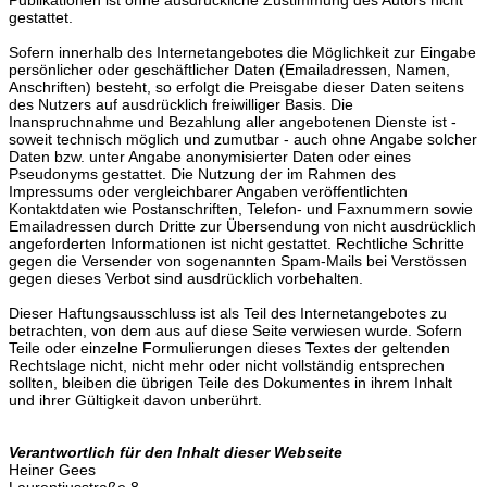
gestattet.
Sofern innerhalb des Internetangebotes die Möglichkeit zur Eingabe
persönlicher oder geschäftlicher Daten (Emailadressen, Namen,
Anschriften) besteht, so erfolgt die Preisgabe dieser Daten seitens
des Nutzers auf ausdrücklich freiwilliger Basis. Die
Inanspruchnahme und Bezahlung aller angebotenen Dienste ist -
soweit technisch möglich und zumutbar - auch ohne Angabe solcher
Daten bzw. unter Angabe anonymisierter Daten oder eines
Pseudonyms gestattet. Die Nutzung der im Rahmen des
Impressums oder vergleichbarer Angaben veröffentlichten
Kontaktdaten wie Postanschriften, Telefon- und Faxnummern sowie
Emailadressen durch Dritte zur Übersendung von nicht ausdrücklich
angeforderten Informationen ist nicht gestattet. Rechtliche Schritte
gegen die Versender von sogenannten Spam-Mails bei Verstössen
gegen dieses Verbot sind ausdrücklich vorbehalten.
Dieser Haftungsausschluss ist als Teil des Internetangebotes zu
betrachten, von dem aus auf diese Seite verwiesen wurde. Sofern
Teile oder einzelne Formulierungen dieses Textes der geltenden
Rechtslage nicht, nicht mehr oder nicht vollständig entsprechen
sollten, bleiben die übrigen Teile des Dokumentes in ihrem Inhalt
und ihrer Gültigkeit davon unberührt.
Verantwortlich für den Inhalt dieser Webseite
Heiner Gees
Laurentiusstraße 8