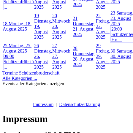
Schützenfrühstü
August
August
August
2025
2025
...
2025
2025
2025
23
Samstag
19
20
22
21
23. August
Dienstag,
Mittwoch,
Freitag,
18
Montag, 18.
Donnerstag,
2025
19.
20.
22.
August 2025
21. August
20:00
August
August
August
2025
Schützenfe
2025
2025
2025
Ho ...
25
Montag, 25.
26
27
29
28
August 2025
Dienstag,
Mittwoch,
Freitag,
30
Samstag
Donnerstag,
09:00
26.
27.
29.
30. August
28. August
Schützenfrühstü
August
August
August
2025
2025
...
2025
2025
2025
Termine Schützenbruderschaft
Alle Kategorien ...
Events aller Kategorien anzeigen
Impressum
|
Datenschutzerklärung
Impressum