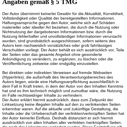
Angaben gemäß § 5 TMG
Der Autor übernimmt keinerlei Gewähr für die Aktualität, Korrektheit,
Vollständigkeit oder Qualität der bereitgestellten Informationen.
Haftungsansprüche gegen den Autor, welche sich auf Schäden
materieller oder ideeller Art beziehen, die durch die Nutzung oder
Nichtnutzung der dargebotenen Informationen bzw. durch die
Nutzung fehlerhafter und unvollständiger Informationen verursacht
wurden, sind grundsätzlich ausgeschlossen, sofern seitens des
Autors kein nachweislich vorsätzliches oder grob fahrlässiges
Verschulden vorliegt. Der Autor behält es sich ausdrücklich vor, Teile
der Seiten oder das gesamte Angebot ohne gesonderte
Ankündigung zu verändern, zu ergänzen, zu löschen oder die
Veröffentlichung zeitweise oder endgültig einzustellen.
Bei direkten oder indirekten Verweisen auf fremde Webseiten
(Hyperlinks), die außerhalb des Verantwortungsbereiches des
Autors liegen, würde eine Haftungsverpflichtung ausschließlich in
dem Fall in Kraft treten, in dem der Autor von den Inhalten Kenntnis
hat und es ihm technisch möglich und zumutbar wäre, die Nutzung
im Falle rechtswidriger Inhalte zu verhindern.
Der Autor erklärt hiermit ausdrücklich, dass zum Zeitpunkt der
Linksetzung keine illegalen Inhalte auf den zu verlinkenden Seiten
erkennbar waren. Auf die aktuelle und zukünftige Gestaltung, die
Inhalte oder die Urheberschaft der verlinkten/verknüpften Seiten hat
der Autor keinerlei Einfluss. Deshalb distanziert er sich hiermit
ausdrücklich von allen Inhalten aller verlinkten /verknüpften Seiten,
die nach der Linksetzung verändert wurden. Diese Feststellung gilt