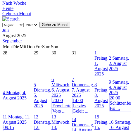
Nach Woche
Heute
Gehe zu Monat
Gehe zu Monat
Juli
August 2025
September
Mon
Die
Mit
Don
Fre
Sam
Son
28
29
30
31
1
Freitag,
2
Samstag,
1.
2. August
August
2025
2025
6
7
9
Samstag,
5
Mittwoch,
Donnerstag,
8
9. August
Dienstag,
6. August
7. August
Freitag,
4
Montag, 4.
2025
5.
2025
2025
8.
August 2025
20:00
August
20:00
14:00
August
Schützenfe
2025
Erweiterte
Letztes
2025
Bo ...
Vors ...
Geleit ...
11
Montag, 11.
12
13
15
14
August 2025
Dienstag,
Mittwoch,
Freitag,
16
Samstag
Donnerstag,
09:15
12.
13.
15.
16. August
14. August