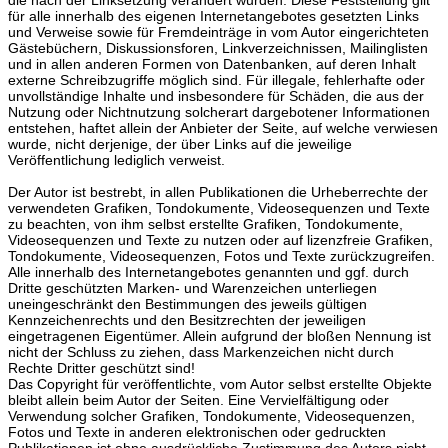
für alle innerhalb des eigenen Internetangebotes gesetzten Links
und Verweise sowie für Fremdeinträge in vom Autor eingerichteten
Gästebüchern, Diskussionsforen, Linkverzeichnissen, Mailinglisten
und in allen anderen Formen von Datenbanken, auf deren Inhalt
externe Schreibzugriffe möglich sind. Für illegale, fehlerhafte oder
unvollständige Inhalte und insbesondere für Schäden, die aus der
Nutzung oder Nichtnutzung solcherart dargebotener Informationen
entstehen, haftet allein der Anbieter der Seite, auf welche verwiesen
wurde, nicht derjenige, der über Links auf die jeweilige
Veröffentlichung lediglich verweist.
Der Autor ist bestrebt, in allen Publikationen die Urheberrechte der
verwendeten Grafiken, Tondokumente, Videosequenzen und Texte
zu beachten, von ihm selbst erstellte Grafiken, Tondokumente,
Videosequenzen und Texte zu nutzen oder auf lizenzfreie Grafiken,
Tondokumente, Videosequenzen, Fotos und Texte zurückzugreifen.
Alle innerhalb des Internetangebotes genannten und ggf. durch
Dritte geschützten Marken- und Warenzeichen unterliegen
uneingeschränkt den Bestimmungen des jeweils gültigen
Kennzeichenrechts und den Besitzrechten der jeweiligen
eingetragenen Eigentümer. Allein aufgrund der bloßen Nennung ist
nicht der Schluss zu ziehen, dass Markenzeichen nicht durch
Rechte Dritter geschützt sind!
Das Copyright für veröffentlichte, vom Autor selbst erstellte Objekte
bleibt allein beim Autor der Seiten. Eine Vervielfältigung oder
Verwendung solcher Grafiken, Tondokumente, Videosequenzen,
Fotos und Texte in anderen elektronischen oder gedruckten
Publikationen ist ohne ausdrückliche Zustimmung des Autors nicht