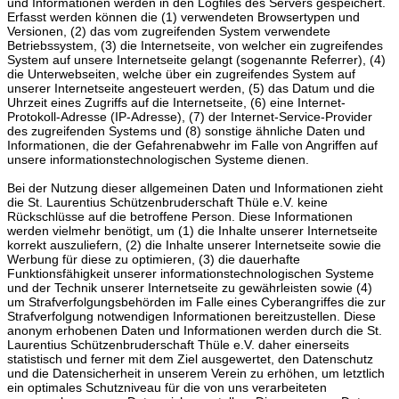
und Informationen werden in den Logfiles des Servers gespeichert.
Erfasst werden können die (1) verwendeten Browsertypen und
Versionen, (2) das vom zugreifenden System verwendete
Betriebssystem, (3) die Internetseite, von welcher ein zugreifendes
System auf unsere Internetseite gelangt (sogenannte Referrer), (4)
die Unterwebseiten, welche über ein zugreifendes System auf
unserer Internetseite angesteuert werden, (5) das Datum und die
Uhrzeit eines Zugriffs auf die Internetseite, (6) eine Internet-
Protokoll-Adresse (IP-Adresse), (7) der Internet-Service-Provider
des zugreifenden Systems und (8) sonstige ähnliche Daten und
Informationen, die der Gefahrenabwehr im Falle von Angriffen auf
unsere informationstechnologischen Systeme dienen.
Bei der Nutzung dieser allgemeinen Daten und Informationen zieht
die St. Laurentius Schützenbruderschaft Thüle e.V. keine
Rückschlüsse auf die betroffene Person. Diese Informationen
werden vielmehr benötigt, um (1) die Inhalte unserer Internetseite
korrekt auszuliefern, (2) die Inhalte unserer Internetseite sowie die
Werbung für diese zu optimieren, (3) die dauerhafte
Funktionsfähigkeit unserer informationstechnologischen Systeme
und der Technik unserer Internetseite zu gewährleisten sowie (4)
um Strafverfolgungsbehörden im Falle eines Cyberangriffes die zur
Strafverfolgung notwendigen Informationen bereitzustellen. Diese
anonym erhobenen Daten und Informationen werden durch die St.
Laurentius Schützenbruderschaft Thüle e.V. daher einerseits
statistisch und ferner mit dem Ziel ausgewertet, den Datenschutz
und die Datensicherheit in unserem Verein zu erhöhen, um letztlich
ein optimales Schutzniveau für die von uns verarbeiteten