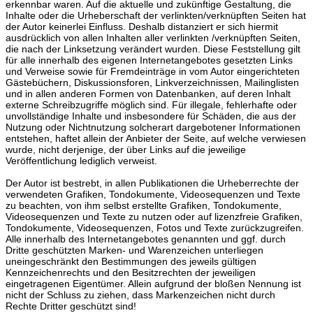
erkennbar waren. Auf die aktuelle und zukünftige Gestaltung, die
Inhalte oder die Urheberschaft der verlinkten/verknüpften Seiten hat
der Autor keinerlei Einfluss. Deshalb distanziert er sich hiermit
ausdrücklich von allen Inhalten aller verlinkten /verknüpften Seiten,
die nach der Linksetzung verändert wurden. Diese Feststellung gilt
für alle innerhalb des eigenen Internetangebotes gesetzten Links
und Verweise sowie für Fremdeinträge in vom Autor eingerichteten
Gästebüchern, Diskussionsforen, Linkverzeichnissen, Mailinglisten
und in allen anderen Formen von Datenbanken, auf deren Inhalt
externe Schreibzugriffe möglich sind. Für illegale, fehlerhafte oder
unvollständige Inhalte und insbesondere für Schäden, die aus der
Nutzung oder Nichtnutzung solcherart dargebotener Informationen
entstehen, haftet allein der Anbieter der Seite, auf welche verwiesen
wurde, nicht derjenige, der über Links auf die jeweilige
Veröffentlichung lediglich verweist.
Der Autor ist bestrebt, in allen Publikationen die Urheberrechte der
verwendeten Grafiken, Tondokumente, Videosequenzen und Texte
zu beachten, von ihm selbst erstellte Grafiken, Tondokumente,
Videosequenzen und Texte zu nutzen oder auf lizenzfreie Grafiken,
Tondokumente, Videosequenzen, Fotos und Texte zurückzugreifen.
Alle innerhalb des Internetangebotes genannten und ggf. durch
Dritte geschützten Marken- und Warenzeichen unterliegen
uneingeschränkt den Bestimmungen des jeweils gültigen
Kennzeichenrechts und den Besitzrechten der jeweiligen
eingetragenen Eigentümer. Allein aufgrund der bloßen Nennung ist
nicht der Schluss zu ziehen, dass Markenzeichen nicht durch
Rechte Dritter geschützt sind!