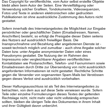
Das Copyright für veröffentlichte, vom Autor selbst erstellte Objekte
bleibt allein beim Autor der Seiten. Eine Vervielfältigung oder
Verwendung solcher Grafiken, Tondokumente, Videosequenzen,
Fotos und Texte in anderen elektronischen oder gedruckten
Publikationen ist ohne ausdrückliche Zustimmung des Autors nicht
gestattet.
Sofern innerhalb des Internetangebotes die Möglichkeit zur Eingabe
persönlicher oder geschäftlicher Daten (Emailadressen, Namen,
Anschriften) besteht, so erfolgt die Preisgabe dieser Daten seitens
des Nutzers auf ausdrücklich freiwilliger Basis. Die
Inanspruchnahme und Bezahlung aller angebotenen Dienste ist -
soweit technisch möglich und zumutbar - auch ohne Angabe solcher
Daten bzw. unter Angabe anonymisierter Daten oder eines
Pseudonyms gestattet. Die Nutzung der im Rahmen des
Impressums oder vergleichbarer Angaben veröffentlichten
Kontaktdaten wie Postanschriften, Telefon- und Faxnummern sowie
Emailadressen durch Dritte zur Übersendung von nicht ausdrücklich
angeforderten Informationen ist nicht gestattet. Rechtliche Schritte
gegen die Versender von sogenannten Spam-Mails bei Verstössen
gegen dieses Verbot sind ausdrücklich vorbehalten.
Dieser Haftungsausschluss ist als Teil des Internetangebotes zu
betrachten, von dem aus auf diese Seite verwiesen wurde. Sofern
Teile oder einzelne Formulierungen dieses Textes der geltenden
Rechtslage nicht, nicht mehr oder nicht vollständig entsprechen
sollten, bleiben die übrigen Teile des Dokumentes in ihrem Inhalt
und ihrer Gültigkeit davon unberührt.