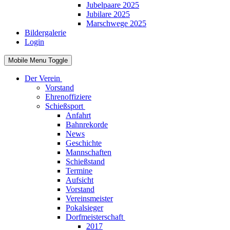
Jubelpaare 2025
Jubilare 2025
Marschwege 2025
Bildergalerie
Login
Mobile Menu Toggle
Der Verein
Vorstand
Ehrenoffiziere
Schießsport
Anfahrt
Bahnrekorde
News
Geschichte
Mannschaften
Schießstand
Termine
Aufsicht
Vorstand
Vereinsmeister
Pokalsieger
Dorfmeisterschaft
2017